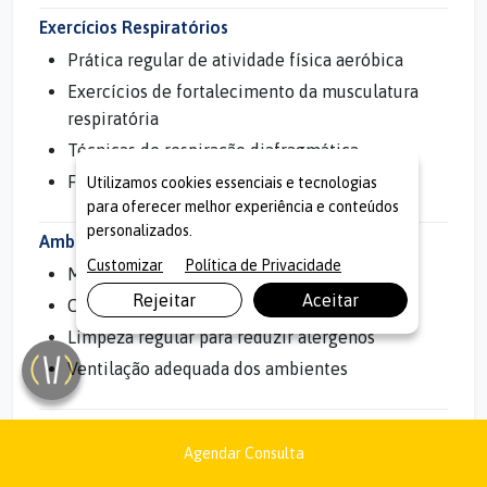
Exercícios Respiratórios
Prática regular de atividade física aeróbica
Exercícios de fortalecimento da musculatura
respiratória
Técnicas de respiração diafragmática
Fisioterapia respiratória quando indicada
Utilizamos cookies essenciais e tecnologias
para oferecer melhor experiência e conteúdos
personalizados.
Ambiente Saudável
Customizar
Política de Privacidade
Manutenção de ar limpo em casa
Rejeitar
Aceitar
Controle da umidade (40-60%)
Limpeza regular para reduzir alérgenos
Ventilação adequada dos ambientes
Cuidados com Alergias
Agendar Consulta
Identificação e evitação de alérgenos