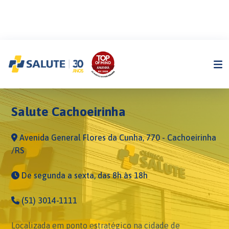
Salute Cachoeirinha
Salute Cachoeirinha
Avenida General Flores da Cunha, 770 - Cachoeirinha
/RS
De segunda a sexta, das 8h às 18h
(51) 3014-1111
Localizada em ponto estratégico na cidade de