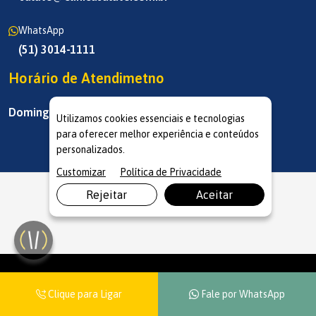
WhatsApp
(51) 3014-1111
Horário de Atendimetno
Domingo a Domingo
Utilizamos cookies essenciais e tecnologias
para oferecer melhor experiência e conteúdos
personalizados.
Customizar
Política de Privacidade
Rejeitar
Aceitar
Salute Restinga
© Copyright 2026. DIVIA
Marketing Digital
. Todos os
Clique para Ligar
Fale por WhatsApp
Direitos Reservados